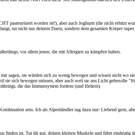
CHT pasteurisiert worden ist!), aber auch Joghurts (die nicht erhitzt wu
langt, tut nicht nur deinem Darm, sondern dem gesamten Körper super
s allerdings, vor allem jenen, die mit Allergien zu kämpfen haben.
mir sagen, sie würden sich zu wenig bewegen und wissen nicht wo sie
l sie sich bewegen müssen, aber auch weil sie ans Licht gehen/die “f
mitbringt, die das Immunsystem fordern (und fördern)
e Kombination sein. Ich als Alpenländler sag dazu nur: Liebend gern, a
inden ist. Tut dir gut, deinen kleinen Muskeln und führt eindeutig daz