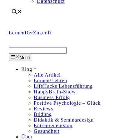
Datenschutz
LernenDerZukunft
Menü
Blog
Alle Artikel
Lernen/Lehren
LifeHacks Lebensführung
HappyBrain-Show
Business-Erfolg
Positive Psychologie – Glück
Reviews
Bildung
Didaktik & Seminardesign
Entrepreneurship
Gesundheit
Über