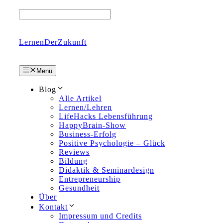
Zum
Inhalt
springen
LernenDerZukunft
Menü
Blog
Alle Artikel
Lernen/Lehren
LifeHacks Lebensführung
HappyBrain-Show
Business-Erfolg
Positive Psychologie – Glück
Reviews
Bildung
Didaktik & Seminardesign
Entrepreneurship
Gesundheit
Über
Kontakt
Impressum und Credits