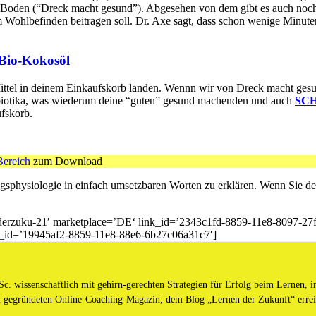
m Boden (“Dreck macht gesund”). Abgesehen von dem gibt es auch noc
hlbefinden beitragen soll. Dr. Axe sagt, dass schon wenige Minuten
Bio-Kokosöl
tel in deinem Einkaufskorb landen. Wennn wir von Dreck macht gesund
Präbiotika, was wiederum deine “guten” gesund machenden und auch
SCH
ufskorb.
Bereich
zum Download
gsphysiologie in einfach umsetzbaren Worten zu erklären. Wenn Sie de
rnderzuku-21′ marketplace=’DE‘ link_id=’2343c1fd-8859-11e8-8097-
nk_id=’19945af2-8859-11e8-88e6-6b27c06a31c7′]
c. wissenschaftlich mit gehirn-gerechten Strategien für Erfolg beim Lernen, i
 gegründeten Online-Coaching-Magazin, dem Blog „Lernen der Zukunft“ erreic