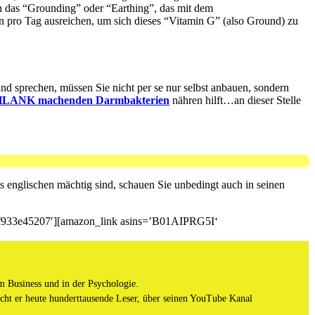
h das “Grounding” oder “Earthing”, das mit dem
 pro Tag ausreichen, um sich dieses “Vitamin G” (also Ground) zu
 sprechen, müssen Sie nicht per se nur selbst anbauen, sondern
LANK machenden Darmbakterien
nähren hilft…an dieser Stelle
s englischen mächtig sind, schauen Sie unbedingt auch in seinen
27f933e45207′][amazon_link asins=’B01AIPRG5I‘
m Business und in der Psychologie.
ht er heute hunderttausende Leser, über seinen YouTube Kanal