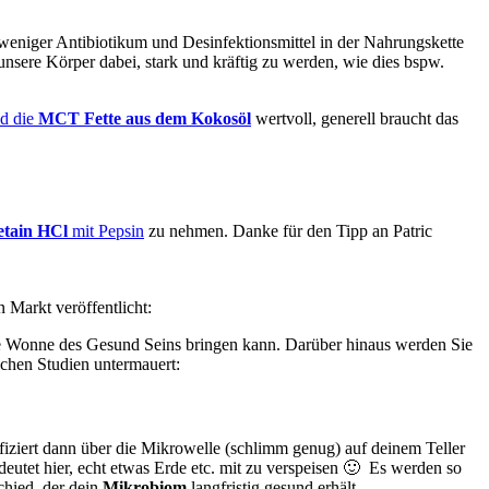
 weniger Antibiotikum und Desinfektionsmittel in der Nahrungskette
unsere Körper dabei, stark und kräftig zu werden, wie dies bspw.
nd die
MCT Fette aus dem Kokosöl
wertvoll, generell braucht das
etain HCl
mit Pepsin
zu nehmen. Danke für den Tipp an Patric
 Markt veröffentlicht:
 die Wonne des Gesund Seins bringen kann. Darüber hinaus werden Sie
chen Studien untermauert:
nfiziert dann über die Mikrowelle (schlimm genug) auf deinem Teller
deutet hier, echt etwas Erde etc. mit zu verspeisen 🙂 Es werden so
hied, der dein
Mikrobiom
langfristig gesund erhält.