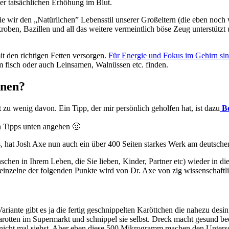
ner tatsächlichen Erhöhung im Blut.
ie wir den „Natürlichen” Lebensstil unserer Großeltern (die eben noch
oben, Bazillen und all das weitere vermeintlich böse Zeug unterstützt 
 den richtigen Fetten versorgen.
Für Energie und Fokus im Gehirn si
em fisch oder auch Leinsamen, Walnüssen etc. finden.
nnen?
zu wenig davon. Ein Tipp, der mir persönlich geholfen hat, ist dazu
B
n Tipps unten angehen 🙂
 hat Josh Axe nun auch ein über 400 Seiten starkes Werk am deutschen
enschen in Ihrem Leben, die Sie lieben, Kinder, Partner etc) wieder in
zelne der folgenden Punkte wird von Dr. Axe von zig wissenschaftli
ariante gibt es ja die fertig geschnippelten Karöttchen die nahezu desi
Karotten im Supermarkt und schnippel sie selbst. Dreck macht gesund be
nicht mal siehst. Aber eben diese 500 Mikrogramm machen den Untersc