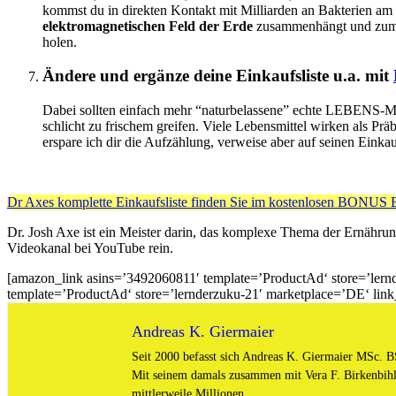
kommst du in direkten Kontakt mit Milliarden an Bakterien a
elektromagnetischen Feld der Erde
zusammenhängt und zum Wo
holen.
Ändere und ergänze deine Einkaufsliste u.a. mit
Dabei sollten einfach mehr “naturbelassene” echte LEBENS-Mit
schlicht zu frischem greifen. Viele Lebensmittel wirken als 
erspare ich dir die Aufzählung, verweise aber auf seinen Einka
Dr Axes komplette Einkaufsliste finden Sie im kostenlosen BONUS 
Dr. Josh Axe ist ein Meister darin, das komplexe Thema der Ernährun
Videokanal bei YouTube rein.
[amazon_link asins=’3492060811′ template=’ProductAd‘ store=’le
template=’ProductAd‘ store=’lernderzuku-21′ marketplace=’DE‘ li
Andreas K. Giermaier
Seit 2000 befasst sich Andreas K. Giermaier MSc. BS
Mit seinem damals zusammen mit Vera F. Birkenbihl
mittlerweile Millionen.