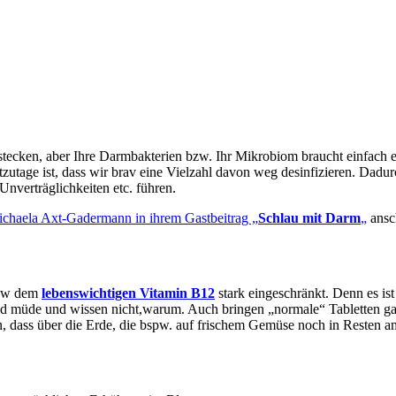
tecken, aber Ihre Darmbakterien bzw. Ihr Mikrobiom braucht einfach e
zutage ist, dass wir brav eine Vielzahl davon weg desinfizieren. Dadu
verträglichkeiten etc. führen.
chaela Axt-Gadermann in ihrem Gastbeitrag „
Schlau mit Darm
„
ansch
spw dem
lebenswichtigen Vitamin B12
stark eingeschränkt. Denn es is
d müde und wissen nicht,warum. Auch bringen „normale“ Tabletten gar
dass über die Erde, die bspw. auf frischem Gemüse noch in Resten am