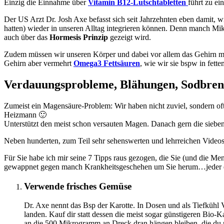
Einzig die Einnahme über
Vitamin B12-Lutschtabletten
führt zu ei
Der US Arzt Dr. Josh Axe befasst sich seit Jahrzehnten eben damit, w
hatten) wieder in unseren Alltag integrieren können. Denn manch Mikr
auch über das
Hormesis Prinzip
gezeigt wird.
Zudem müssen wir unseren Körper und dabei vor allem das Gehirn mit
Gehirn aber vermehrt
Omega3 Fettsäuren
, wie wir sie bspw in fett
Verdauungsprobleme, Blähungen, Sodbre
Zumeist ein Magensäure-Problem: Wir haben nicht zuviel, sondern oft 
Heizmann 🙂
Unterstützt den meist schon versauten Magen. Danach gern die siebe
Neben hunderten, zum Teil sehr sehenswerten und lehrreichen Videos,
Für Sie habe ich mir seine 7 Tipps raus gezogen, die Sie (und die M
gewappnet gegen manch Krankheitsgeschehen um Sie herum…jeder ein
Verwende frisches Gemüse
Dr. Axe nennt das Bsp der Karotte. In Dosen und als Tiefkühl V
landen. Kauf dir statt dessen die meist sogar günstigeren Bio-
an die 500 Mikrogramm an Dreck dran hängen bleiben, die du 