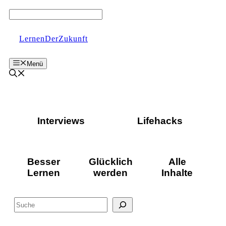
Zum
Inhalt
springen
LernenDerZukunft
Menü
Interviews
Lifehacks
Besser
Glücklich
Alle
Lernen
werden
Inhalte
Suchen