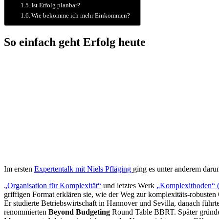
Ist Erfolg planbar?
Wie bekomme ich mehr Einkommen?
So einfach geht Erfolg heute
Im ersten
Expertentalk mit Niels Pfläging
ging es unter anderem daru
„Organisation für Komplexität“
und letztes Werk
„Komplexithoden“ (
griffigen Format erklären sie, wie der Weg zur komplexitäts-robuste
Er studierte Betriebswirtschaft in Hannover und Sevilla, danach führt
renommierten
Beyond Budgeting
Round Table BBRT. Später gründete