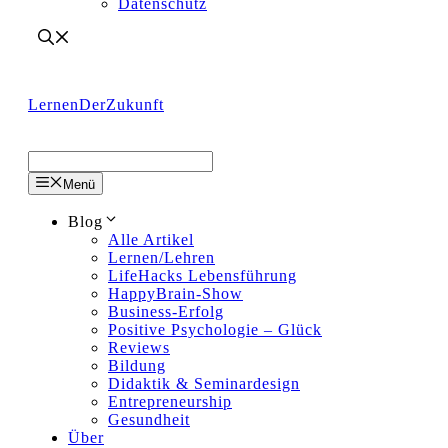
Datenschutz
LernenDerZukunft
Menü
Blog
Alle Artikel
Lernen/Lehren
LifeHacks Lebensführung
HappyBrain-Show
Business-Erfolg
Positive Psychologie – Glück
Reviews
Bildung
Didaktik & Seminardesign
Entrepreneurship
Gesundheit
Über