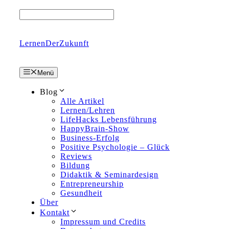
Zum
Inhalt
springen
LernenDerZukunft
Menü
Blog
Alle Artikel
Lernen/Lehren
LifeHacks Lebensführung
HappyBrain-Show
Business-Erfolg
Positive Psychologie – Glück
Reviews
Bildung
Didaktik & Seminardesign
Entrepreneurship
Gesundheit
Über
Kontakt
Impressum und Credits