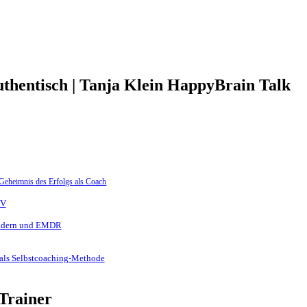
thentisch | Tanja Klein HappyBrain Talk
Geheimnis des Erfolgs als Coach
TV
rändern und EMDR
 als Selbstcoaching-Methode
Trainer