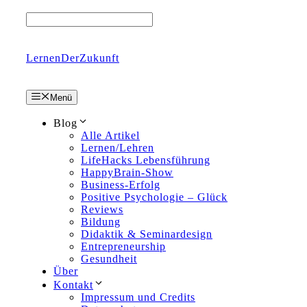
Zum
Inhalt
springen
LernenDerZukunft
Menü
Blog
Alle Artikel
Lernen/Lehren
LifeHacks Lebensführung
HappyBrain-Show
Business-Erfolg
Positive Psychologie – Glück
Reviews
Bildung
Didaktik & Seminardesign
Entrepreneurship
Gesundheit
Über
Kontakt
Impressum und Credits