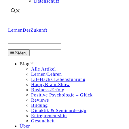
Datenschutz
LernenDerZukunft
Menü
Blog
Alle Artikel
Lernen/Lehren
LifeHacks Lebensführung
HappyBrain-Show
Business-Erfolg
Positive Psychologie – Glück
Reviews
Bildung
Didaktik & Seminardesign
Entrepreneurship
Gesundheit
Über