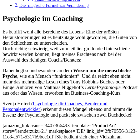
Die magische Formel zur Veränderung
Psychologie im Coaching
Es betrifft wohl alle Bereiche des Lebens: Eine der größten
Herausforderungen ist es heutzutage wohl geworden, die Guten von
den Schlechten zu unterscheiden.
Doch richtig schwierig, weil zum teil tief greifende Unterschiede
bewirkt werden können, liegt meines Erachtens nach bei der
Auswahl des richtigen Coachs/Beraters:
Dabei liegt se insbesondere an dem
Wissen um die menschliche
Psyche
, wie ein Mensch “funktioniert”. Und da reicht eben nicht
mehr das mehrmalige Lesen eines Tony Robbins Buches oder
Binge-Anhören von Matthias Niggehoffs
LernePsychologie
-Podcast
aus oder das Wissen, erworben im Business-Coaching-Kurs.
Svenja Hofert (
Psychologie für Coaches, Berater und
Personalentwickler
) erkennt diesen Mangel ebenso und nimmt die
Essenz der Psychologie und packt sie zwischen zwei Buchdeckel:
[amazon_link asins=’3407366493′ template=’ProductAd‘
store=’lernderzuku-21′ marketplace=’DE‘ link_id=’2fb70556-3123-
11e8-a571-5317b9bcc1df‘]Sie bedient sich einer Vielzahl an