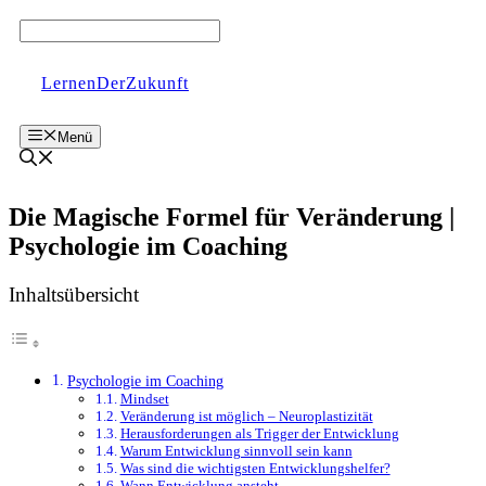
Zum
Inhalt
springen
LernenDerZukunft
Menü
Die Magische Formel für Veränderung |
Psychologie im Coaching
Inhaltsübersicht
Psychologie im Coaching
Mindset
Veränderung ist möglich – Neuroplastizität
Herausforderungen als Trigger der Entwicklung
Warum Entwicklung sinnvoll sein kann
Was sind die wichtigsten Entwicklungshelfer?
Wann Entwicklung ansteht