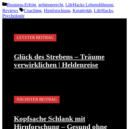
Kategorien
Business-Erfolg
,
gehirngerecht
,
LifeHacks Lebensführung
,
Schlagwörter
Reviews
Coaching
,
Hirnforschung
,
Kreativität
,
LifeHacks
,
Psychologie
LETZTER BEITRAG
Glück des Strebens – Träume
verwirklichen | Heldenreise
NÄCHSTER BEITRAG
Kopfsache Schlank mit
Hirnforschung – Gesund ohne