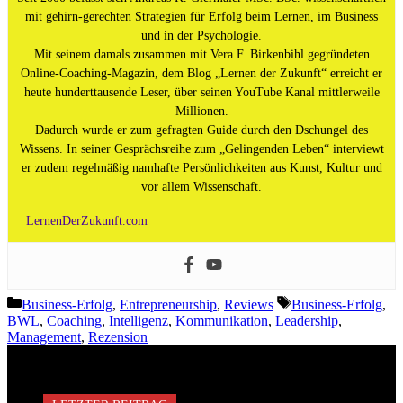
mit gehirn-gerechten Strategien für Erfolg beim Lernen, im Business
und in der Psychologie.
Mit seinem damals zusammen mit Vera F. Birkenbihl gegründeten
Online-Coaching-Magazin, dem Blog „Lernen der Zukunft“ erreicht er
heute hunderttausende Leser, über seinen YouTube Kanal mittlerweile
Millionen.
Dadurch wurde er zum gefragten Guide durch den Dschungel des
Wissens. In seiner Gesprächsreihe zum „Gelingenden Leben“ interviewt
er zudem regelmäßig namhafte Persönlichkeiten aus Kunst, Kultur und
vor allem Wissenschaft.
LernenDerZukunft.com
Kategorien
Schlagwörter
Business-Erfolg
,
Entrepreneurship
,
Reviews
Business-Erfolg
,
BWL
,
Coaching
,
Intelligenz
,
Kommunikation
,
Leadership
,
Management
,
Rezension