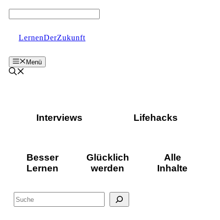
Zum
Inhalt
springen
LernenDerZukunft
Menü
Interviews
Lifehacks
Besser
Glücklich
Alle
Lernen
werden
Inhalte
Suchen