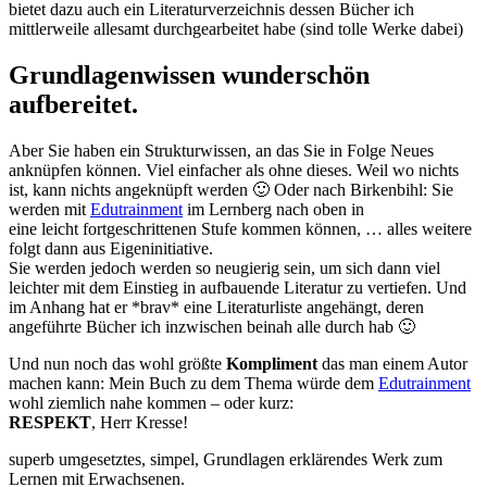
bietet dazu auch ein Literaturverzeichnis dessen Bücher ich
mittlerweile allesamt durchgearbeitet habe (sind tolle Werke dabei)
Grundlagenwissen wunderschön
aufbereitet.
Aber Sie haben ein Strukturwissen, an das Sie in Folge Neues
anknüpfen können. Viel einfacher als ohne dieses. Weil wo nichts
ist, kann nichts angeknüpft werden 🙂 Oder nach Birkenbihl: Sie
werden mit
Edutrainment
im Lernberg nach oben in
eine leicht fortgeschrittenen Stufe kommen können, … alles weitere
folgt dann aus Eigeninitiative.
Sie werden jedoch werden so neugierig sein, um sich dann viel
leichter mit dem Einstieg in aufbauende Literatur zu vertiefen. Und
im Anhang hat er *brav* eine Literaturliste angehängt, deren
angeführte Bücher ich inzwischen beinah alle durch hab 🙂
Und nun noch das wohl größte
Kompliment
das man einem Autor
machen kann: Mein Buch zu dem Thema würde dem
Edutrainment
wohl ziemlich nahe kommen – oder kurz:
RESPEKT
, Herr Kresse!
superb umgesetztes, simpel, Grundlagen erklärendes Werk zum
Lernen mit Erwachsenen.