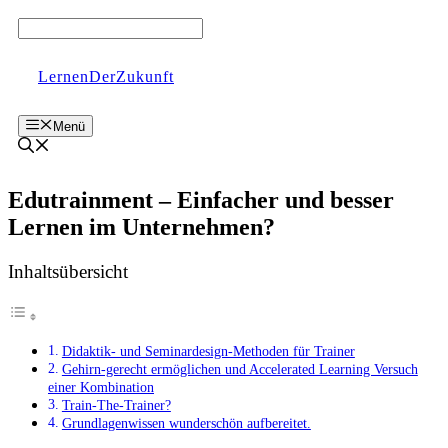
Zum
Inhalt
springen
LernenDerZukunft
Menü
Edutrainment – Einfacher und besser
Lernen im Unternehmen?
Inhaltsübersicht
Didaktik- und Seminardesign-Methoden für Trainer
Gehirn-gerecht ermöglichen und Accelerated Learning Versuch
einer Kombination
Train-The-Trainer?
Grundlagenwissen wunderschön aufbereitet.