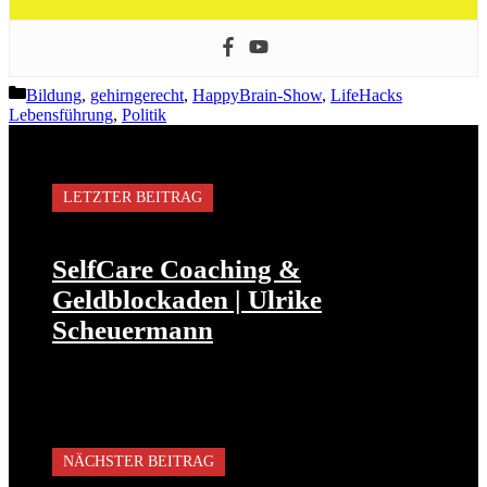
Kategorien
Bildung
,
gehirngerecht
,
HappyBrain-Show
,
LifeHacks
Lebensführung
,
Politik
LETZTER BEITRAG
SelfCare Coaching &
Geldblockaden | Ulrike
Scheuermann
NÄCHSTER BEITRAG