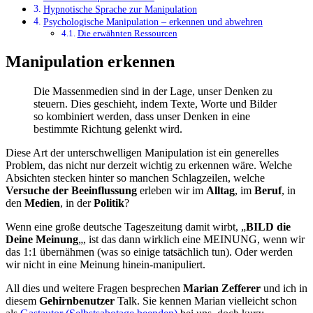
Hypnotische Sprache zur Manipulation
Psychologische Manipulation – erkennen und abwehren
Die erwähnten Ressourcen
Manipulation erkennen
Die Massenmedien sind in der Lage, unser Denken zu
steuern. Dies geschieht, indem Texte, Worte und Bilder
so kombiniert werden, dass unser Denken in eine
bestimmte Richtung gelenkt wird.
Diese Art der unterschwelligen Manipulation ist ein generelles
Problem, das nicht nur derzeit wichtig zu erkennen wäre. Welche
Absichten stecken hinter so manchen Schlagzeilen, welche
Versuche der Beeinflussung
erleben wir im
Alltag
, im
Beruf
, in
den
Medien
, in der
Politik
?
Wenn eine große deutsche Tageszeitung damit wirbt, „
BILD die
Deine Meinung
„, ist das dann wirklich eine MEINUNG, wenn wir
das 1:1 übernähmen (was so einige tatsächlich tun). Oder werden
wir nicht in eine Meinung hinein-manipuliert.
All dies und weitere Fragen besprechen
Marian Zefferer
und ich in
diesem
Gehirnbenutzer
Talk. Sie kennen Marian vielleicht schon