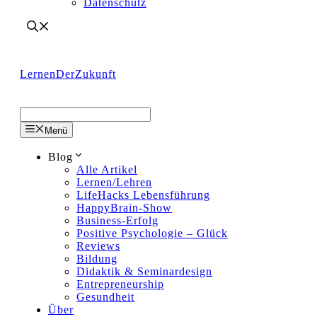
Datenschutz
LernenDerZukunft
Menü
Blog
Alle Artikel
Lernen/Lehren
LifeHacks Lebensführung
HappyBrain-Show
Business-Erfolg
Positive Psychologie – Glück
Reviews
Bildung
Didaktik & Seminardesign
Entrepreneurship
Gesundheit
Über