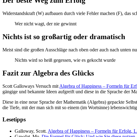
Der beste Weg zum Erfolg
Widerstandskraft (W) aufbauen durch viele Fehler machen (F), das sch
Wer nicht wagt, der nie gewinnt
Nichts ist so großartig oder dramatisch
Meist sind die großen Ausschläge nach oben oder auch nach unten nur
Nichts wird so heiß gegessen, wie es gekocht wurde
Fazit zur Algebra des Glücks
Scott Galloways Versuch mit
Algebra of Happiness – Formeln für Erf
gängige und bekannte Ideen aufgreift und diese in die Sprache der Ma
Diese in eine neue Sprache der Mathematik (Algebra) gepackte Selbsthi
die Tiefe, mit der man sich mit so einem (im Wortsinne) lebenswichti
Lesetipps
Galloway, Scott.
Algebra of Happiness – Formeln für Erfolg, 
Gawdat, Mo.
Die Formel für Glück: Und wie Sie diese nutzen