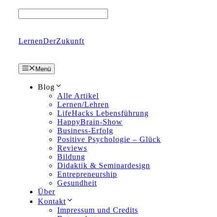
Zum
Inhalt
springen
LernenDerZukunft
Menü
Blog
Alle Artikel
Lernen/Lehren
LifeHacks Lebensführung
HappyBrain-Show
Business-Erfolg
Positive Psychologie – Glück
Reviews
Bildung
Didaktik & Seminardesign
Entrepreneurship
Gesundheit
Über
Kontakt
Impressum und Credits