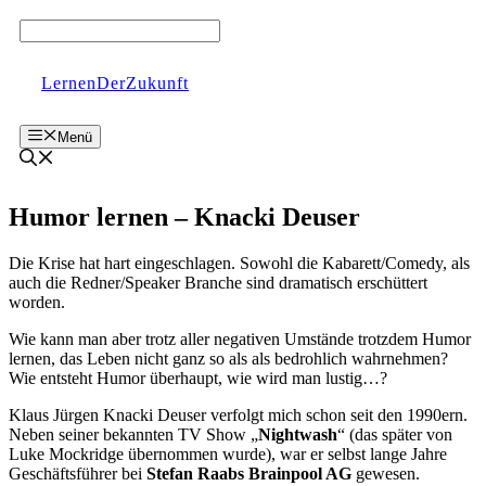
Zum
Inhalt
springen
LernenDerZukunft
Menü
Humor lernen – Knacki Deuser
Die Krise hat hart eingeschlagen. Sowohl die Kabarett/Comedy, als
auch die Redner/Speaker Branche sind dramatisch erschüttert
worden.
Wie kann man aber trotz aller negativen Umstände trotzdem Humor
lernen, das Leben nicht ganz so als als bedrohlich wahrnehmen?
Wie entsteht Humor überhaupt, wie wird man lustig…?
Klaus Jürgen Knacki Deuser verfolgt mich schon seit den 1990ern.
Neben seiner bekannten TV Show „
Nightwash
“ (das später von
Luke Mockridge übernommen wurde), war er selbst lange Jahre
Geschäftsführer bei
Stefan Raabs Brainpool AG
gewesen.