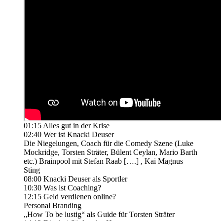
01:15 Alles gut in der Krise
02:40 Wer ist Knacki Deuser
Die Niegelungen, Coach für die Comedy Szene (Luke
Mockridge, Torsten Sträter, Bülent Ceylan, Mario Barth
etc.) Brainpool mit Stefan Raab [….] , Kai Magnus
Sting
08:00 Knacki Deuser als Sportler
10:30 Was ist Coaching?
12:15 Geld verdienen online?
Personal Branding
„How To be lustig“ als Guide für Torsten Sträter