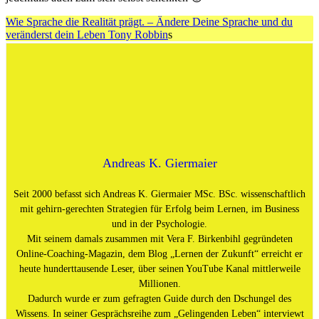
Wie Sprache die Realität prägt. – Ändere Deine Sprache und du
veränderst dein Leben Tony Robbin
s
Andreas K. Giermaier
Seit 2000 befasst sich Andreas K. Giermaier MSc. BSc. wissenschaftlich
mit gehirn-gerechten Strategien für Erfolg beim Lernen, im Business
und in der Psychologie.
Mit seinem damals zusammen mit Vera F. Birkenbihl gegründeten
Online-Coaching-Magazin, dem Blog „Lernen der Zukunft“ erreicht er
heute hunderttausende Leser, über seinen YouTube Kanal mittlerweile
Millionen.
Dadurch wurde er zum gefragten Guide durch den Dschungel des
Wissens. In seiner Gesprächsreihe zum „Gelingenden Leben“ interviewt