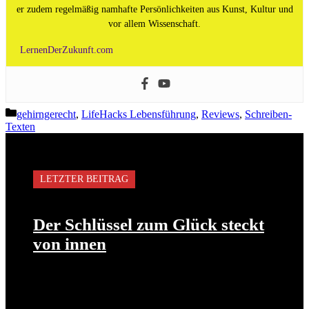
er zudem regelmäßig namhafte Persönlichkeiten aus Kunst, Kultur und
vor allem Wissenschaft.
LernenDerZukunft.com
Kategorien
gehirngerecht
,
LifeHacks Lebensführung
,
Reviews
,
Schreiben-
Texten
LETZTER BEITRAG
Der Schlüssel zum Glück steckt
von innen