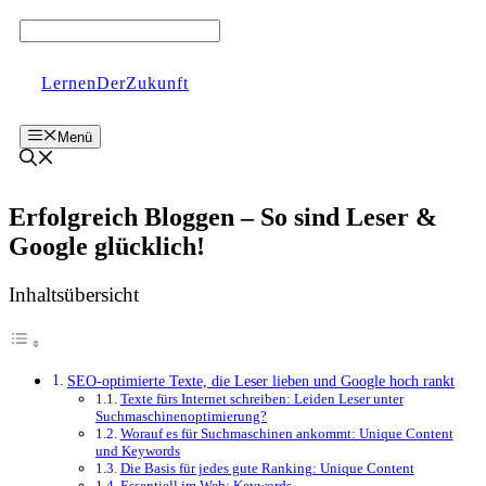
Zum
Inhalt
springen
LernenDerZukunft
Menü
Erfolgreich Bloggen – So sind Leser &
Google glücklich!
Inhaltsübersicht
SEO-optimierte Texte, die Leser lieben und Google hoch rankt
Texte fürs Internet schreiben: Leiden Leser unter
Suchmaschinenoptimierung?
Worauf es für Suchmaschinen ankommt: Unique Content
und Keywords
Die Basis für jedes gute Ranking: Unique Content
Essentiell im Web: Keywords