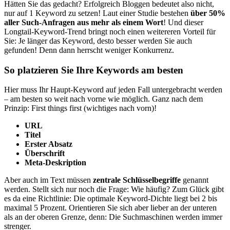
Hätten Sie das gedacht? Erfolgreich Bloggen bedeutet also nicht,
nur auf 1 Keyword zu setzen! Laut einer Studie bestehen
über 50%
aller Such-Anfragen aus mehr als einem Wort
! Und dieser
Longtail-Keyword-Trend bringt noch einen weitereren Vorteil für
Sie: Je länger das Keyword, desto besser werden Sie auch
gefunden! Denn dann herrscht weniger Konkurrenz.
So platzieren Sie Ihre Keywords am besten
Hier muss Ihr Haupt-Keyword auf jeden Fall untergebracht werden
– am besten so weit nach vorne wie möglich. Ganz nach dem
Prinzip: First things first (wichtiges nach vorn)!
URL
Titel
Erster Absatz
Überschrift
Meta-Deskription
Aber auch im Text müssen
zentrale Schlüsselbegriffe
genannt
werden. Stellt sich nur noch die Frage: Wie häufig? Zum Glück gibt
es da eine Richtlinie: Die optimale Keyword-Dichte liegt bei 2 bis
maximal 5 Prozent. Orientieren Sie sich aber lieber an der unteren
als an der oberen Grenze, denn: Die Suchmaschinen werden immer
strenger.