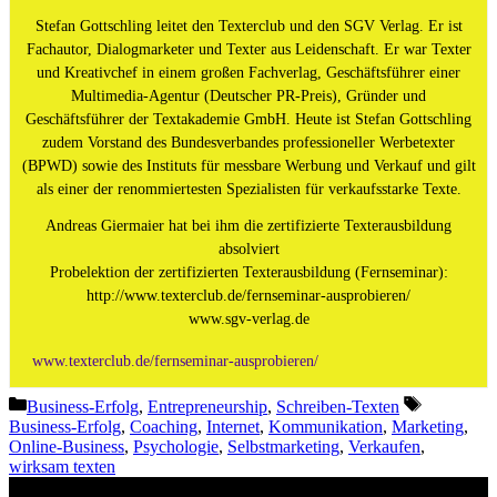
Stefan Gottschling leitet den Texterclub und den SGV Verlag. Er ist
Fachautor, Dialogmarketer und Texter aus Leidenschaft. Er war Texter
und Kreativchef in einem großen Fachverlag, Geschäftsführer einer
Multimedia-Agentur (Deutscher PR-Preis), Gründer und
Geschäftsführer der Textakademie GmbH. Heute ist Stefan Gottschling
zudem Vorstand des Bundesverbandes professioneller Werbetexter
(BPWD) sowie des Instituts für messbare Werbung und Verkauf und gilt
als einer der renommiertesten Spezialisten für verkaufsstarke Texte.
Andreas Giermaier hat bei ihm die zertifizierte Texterausbildung
absolviert
Probelektion der zertifizierten Texterausbildung (Fernseminar):
http://www.texterclub.de/fernseminar-ausprobieren/
www.sgv-verlag.de
www.texterclub.de/fernseminar-ausprobieren/
Kategorien
Schlagwör
Business-Erfolg
,
Entrepreneurship
,
Schreiben-Texten
Business-Erfolg
,
Coaching
,
Internet
,
Kommunikation
,
Marketing
,
Online-Business
,
Psychologie
,
Selbstmarketing
,
Verkaufen
,
wirksam texten