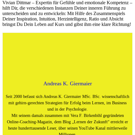
Vivian Dittmar – Expertin für Gefühle und emotionale Kompetenz –
hilft Dir, die verschiedenen Instanzen Deiner inneren Führung zu
unterscheiden und zu entwickeln: Mit Hilfe des Zusammenspiels
Deiner Inspiration, Intuition, Herzintelligenz, Ratio und Absicht
bringst Du Dein Leben auf Kurs und gibst ihm eine klare Richtung!
Andreas K. Giermaier
Seit 2000 befasst sich Andreas K. Giermaier MSc. BSc. wissenschaftlich
mit gehirn-gerechten Strategien für Erfolg beim Lernen, im Business
und in der Psychologie.
Mit seinem damals zusammen mit Vera F. Birkenbihl gegründeten
Online-Coaching-Magazin, dem Blog „Lernen der Zukunft“ erreicht er
heute hunderttausende Leser, über seinen YouTube Kanal mittlerweile
Millionen.