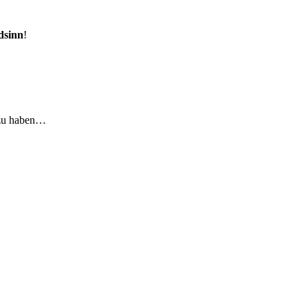
dsinn
!
 zu haben…