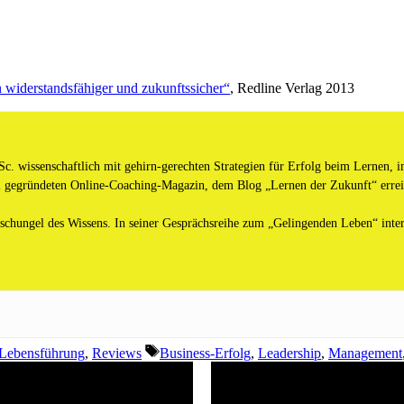
 widerstandsfähiger und zukunftssicher“
, Redline Verlag 2013
c. wissenschaftlich mit gehirn-gerechten Strategien für Erfolg beim Lernen, i
 gegründeten Online-Coaching-Magazin, dem Blog „Lernen der Zukunft“ erreic
chungel des Wissens. In seiner Gesprächsreihe zum „Gelingenden Leben“ inter
Schlagwörter
 Lebensführung
,
Reviews
Business-Erfolg
,
Leadership
,
Management