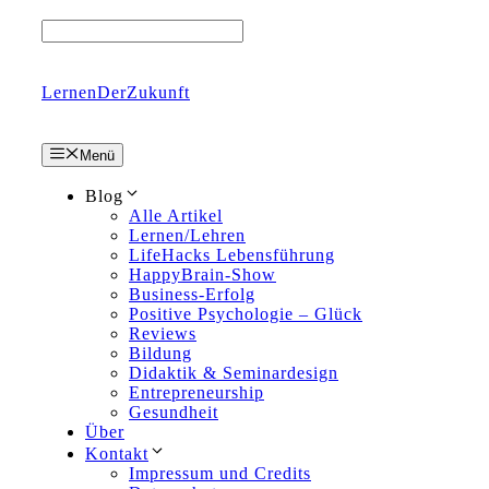
Zum
Inhalt
springen
LernenDerZukunft
Menü
Blog
Alle Artikel
Lernen/Lehren
LifeHacks Lebensführung
HappyBrain-Show
Business-Erfolg
Positive Psychologie – Glück
Reviews
Bildung
Didaktik & Seminardesign
Entrepreneurship
Gesundheit
Über
Kontakt
Impressum und Credits