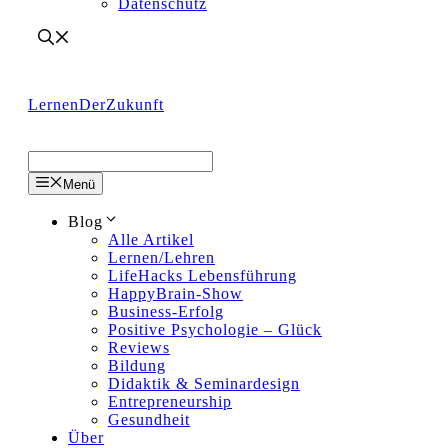
Datenschutz
LernenDerZukunft
Menü
Blog
Alle Artikel
Lernen/Lehren
LifeHacks Lebensführung
HappyBrain-Show
Business-Erfolg
Positive Psychologie – Glück
Reviews
Bildung
Didaktik & Seminardesign
Entrepreneurship
Gesundheit
Über