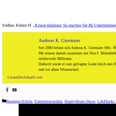
Sridhar, Kishor H. „
Krisen-Impfun
g: So machen Sie Ihr Unternehmen
Andreas K. Giermaier
Seit 2000 befasst sich Andreas K. Giermaier MSc. BS
Mit seinem damals zusammen mit Vera F. Birkenbihl
mittlerweile Millionen.
Dadurch wurde er zum gefragten Guide durch den Ds
und vor allem Wissenschaft.
LernenDerZukunft.com
Kategorien
Business-Erfolg
,
Entrepreneurship
,
HappyBrain-Show
,
LifeHacks