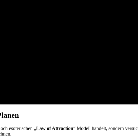
Planen
hoch esoterischen „
Law of Attraction
“ Modell handelt, sondern vers
chnen.