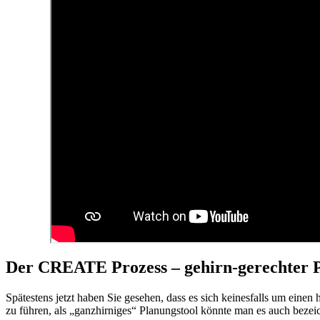
Der CREATE Prozess – gehirn-gerechter 
Spätestens jetzt haben Sie gesehen, dass es sich keinesfalls um einen 
zu führen, als „ganzhirniges“ Planungstool könnte man es auch bezei