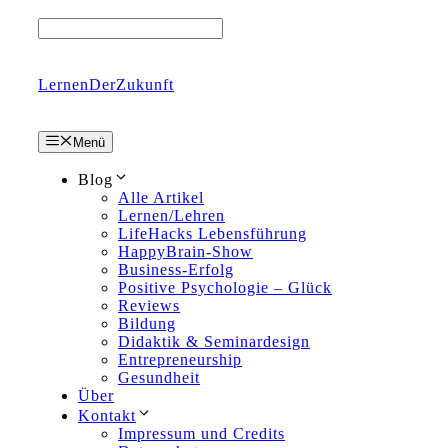
Zum
Inhalt
springen
LernenDerZukunft
Menü
Blog
Alle Artikel
Lernen/Lehren
LifeHacks Lebensführung
HappyBrain-Show
Business-Erfolg
Positive Psychologie – Glück
Reviews
Bildung
Didaktik & Seminardesign
Entrepreneurship
Gesundheit
Über
Kontakt
Impressum und Credits