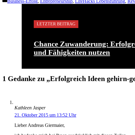
Kategorien
Business-Erfolg
,
Entrepreneurship
,
LifeHacks Lebensführung
,
Rev
LETZTER BEITRAG
Chance Zuwanderung: Erfolgre
und Fähigkeiten nutzen
1 Gedanke zu „Erfolgreich Ideen gehirn-
Kathleen Jasper
21. Oktober 2015 um 13:52 Uhr
Lieber Andreas Giermaier,