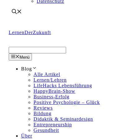
Datenschutz
LernenDerZukunft
Menü
Blog
Alle Artikel
Lernen/Lehren
LifeHacks Lebensführung
HappyBrain-Show
Business-Erfolg
Positive Psychologie – Glück
Reviews
Bildung
Didaktik & Seminardesign
Entrepreneurship
Gesundheit
Über