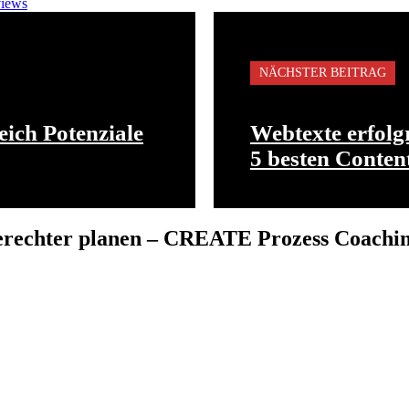
iews
NÄCHSTER BEITRAG
ich Potenziale
Webtexte erfolgr
5 besten Conten
gerechter planen – CREATE Prozess Coachi