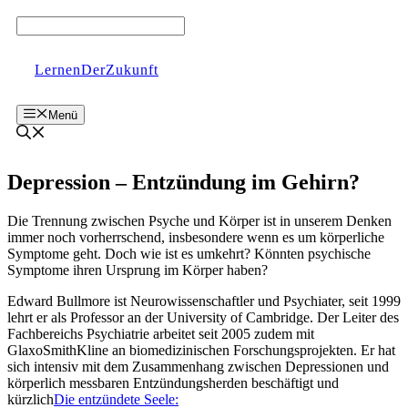
Zum
Inhalt
springen
LernenDerZukunft
Menü
Depression – Entzündung im Gehirn?
Die Trennung zwischen Psyche und Körper ist in unserem Denken
immer noch vorherrschend, insbesondere wenn es um körperliche
Symptome geht. Doch wie ist es umkehrt? Könnten psychische
Symptome ihren Ursprung im Körper haben?
Edward Bullmore ist Neurowissenschaftler und Psychiater, seit 1999
lehrt er als Professor an der University of Cambridge. Der Leiter des
Fachbereichs Psychiatrie arbeitet seit 2005 zudem mit
GlaxoSmithKline an biomedizinischen Forschungsprojekten. Er hat
sich intensiv mit dem Zusammenhang zwischen Depressionen und
körperlich messbaren Entzündungsherden beschäftigt und
kürzlich
Die entzündete Seele: