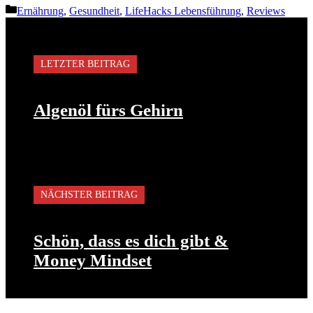
Kategorien
Ernährung
,
Gesundheit
,
LifeHacks Lebensführung
,
Reviews
LETZTER BEITRAG
Algenöl fürs Gehirn
NÄCHSTER BEITRAG
Schön, dass es dich gibt &
Money Mindset