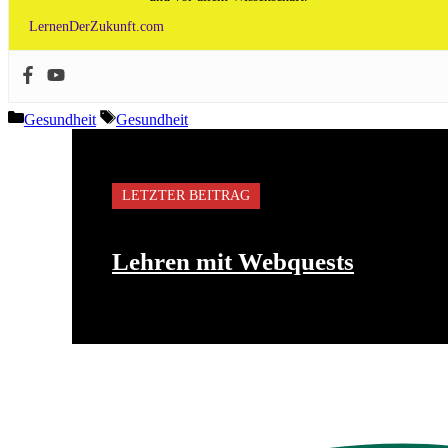
LernenDerZukunft.com
Kategorien
Schlagwörter
Gesundheit
Gesundheit
LETZTER BEITRAG
Lehren mit Webquests