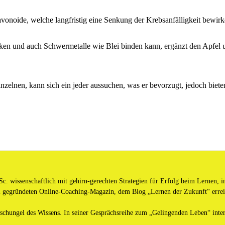
onoide, welche langfristig eine Senkung der Krebsanfälligkeit bewirke
irken und auch Schwermetalle wie Blei binden kann, ergänzt den Apfe
en, kann sich ein jeder aussuchen, was er bevorzugt, jedoch bieten
c. wissenschaftlich mit gehirn-gerechten Strategien für Erfolg beim Lernen, i
 gegründeten Online-Coaching-Magazin, dem Blog „Lernen der Zukunft“ erreic
chungel des Wissens. In seiner Gesprächsreihe zum „Gelingenden Leben“ inter