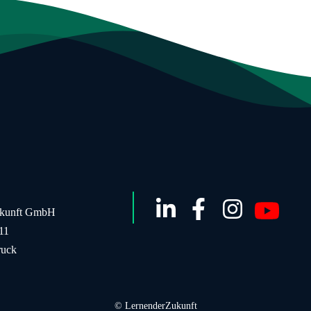
ukunft GmbH
 11
ruck
© LernenderZukunft