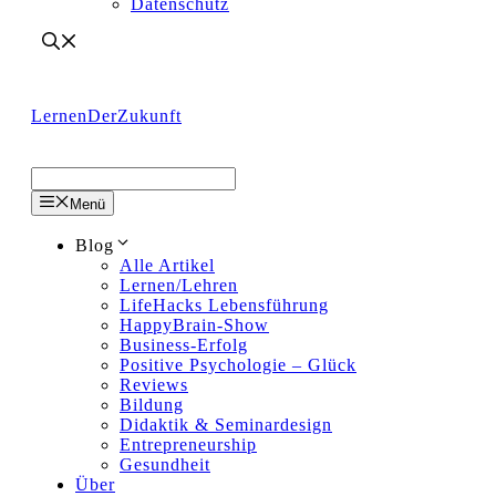
Datenschutz
LernenDerZukunft
Menü
Blog
Alle Artikel
Lernen/Lehren
LifeHacks Lebensführung
HappyBrain-Show
Business-Erfolg
Positive Psychologie – Glück
Reviews
Bildung
Didaktik & Seminardesign
Entrepreneurship
Gesundheit
Über