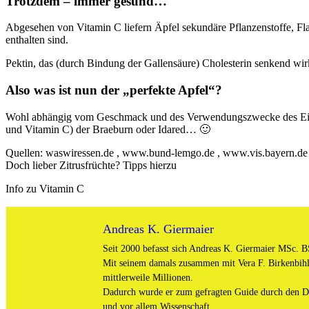
Trotzdem – immer gesund…
Abgesehen von Vitamin C liefern Äpfel sekundäre Pflanzenstoffe, Flav
enthalten sind.
Pektin, das (durch Bindung der Gallensäure) Cholesterin senkend w
Also was ist nun der „perfekte Apfel“?
Wohl abhängig vom Geschmack und des Verwendungszwecke des Einzeln
und Vitamin C) der Braeburn oder Idared… 🙂
Quellen: waswiressen.de , www.bund-lemgo.de , www.vis.bayern.de
Doch lieber Zitrusfrüchte? Tipps hierzu
Info zu Vitamin C
Andreas K. Giermaier
Seit 2000 befasst sich Andreas K. Giermaier MSc. BS
Mit seinem damals zusammen mit Vera F. Birkenbihl
mittlerweile Millionen.
Dadurch wurde er zum gefragten Guide durch den Ds
und vor allem Wissenschaft.