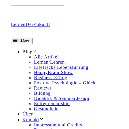
Zum
Inhalt
springen
LernenDerZukunft
Menü
Blog
Alle Artikel
Lernen/Lehren
LifeHacks Lebensführung
HappyBrain-Show
Business-Erfolg
Positive Psychologie – Glück
Reviews
Bildung
Didaktik & Seminardesign
Entrepreneurship
Gesundheit
Über
Kontakt
Impressum und Credits