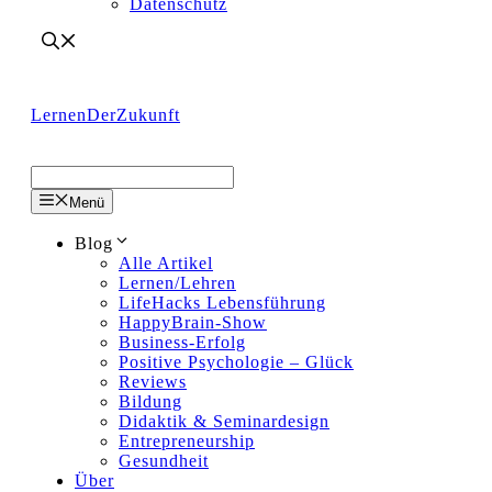
Datenschutz
LernenDerZukunft
Menü
Blog
Alle Artikel
Lernen/Lehren
LifeHacks Lebensführung
HappyBrain-Show
Business-Erfolg
Positive Psychologie – Glück
Reviews
Bildung
Didaktik & Seminardesign
Entrepreneurship
Gesundheit
Über