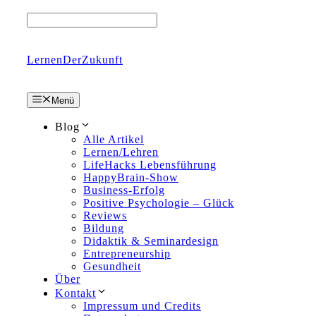
Zum
Inhalt
springen
LernenDerZukunft
Menü
Blog
Alle Artikel
Lernen/Lehren
LifeHacks Lebensführung
HappyBrain-Show
Business-Erfolg
Positive Psychologie – Glück
Reviews
Bildung
Didaktik & Seminardesign
Entrepreneurship
Gesundheit
Über
Kontakt
Impressum und Credits