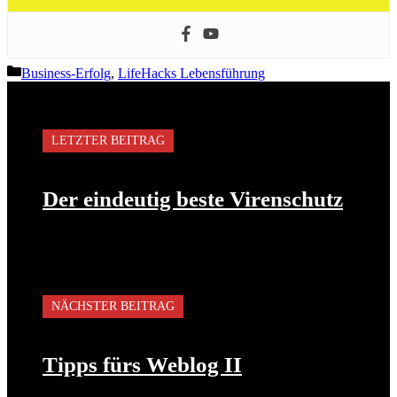
Kategorien
Business-Erfolg
,
LifeHacks Lebensführung
LETZTER BEITRAG
Der eindeutig beste Virenschutz
NÄCHSTER BEITRAG
Tipps fürs Weblog II