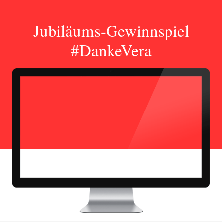
Jubiläums-Gewinnspiel
#DankeVera